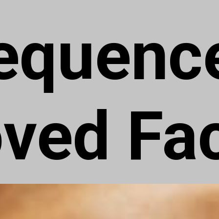
equence
ved Fa