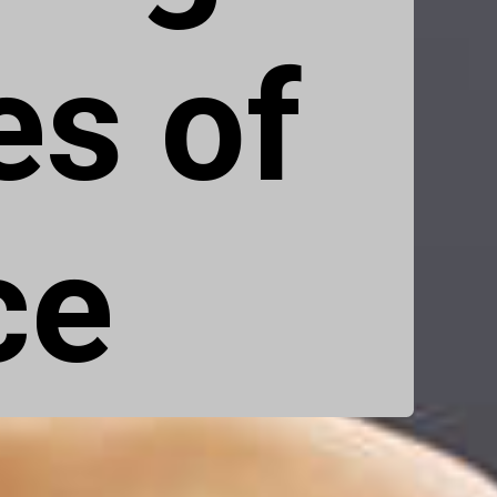
s of
ce