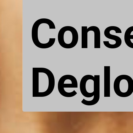
Cons
Deglo